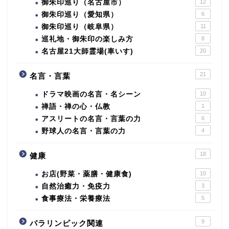
御朱印巡り（名古屋市）
12
御朱印巡り（愛知県）
6
御朱印巡り（岐阜県）
11
巡礼地・御朱印の楽しみ方
8
名古屋21大師霊場(車いす)
20
21
名言・言葉
ドラマ映画の名言・名シーン
10
禅語・禅の心・仏教
1
アスリートの名言・言葉の力
6
野球人の名言・言葉の力
4
18
健康
お店(野菜・薬膳・健康食)
10
自然治癒力・免疫力
3
食事療法・栄養療法
5
9
パラリンピック関連