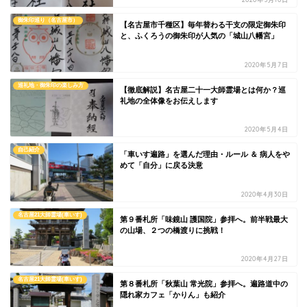
御朱印巡り（名古屋市）
【名古屋市千種区】毎年替わる干支の限定御朱印
と、ふくろうの御朱印が人気の「城山八幡宮」
2020年5月7日
巡礼地・御朱印の楽しみ方
【徹底解説】名古屋二十一大師霊場とは何か？巡
礼地の全体像をお伝えします
2020年5月4日
自己紹介
「車いす遍路」を選んだ理由・ルール ＆ 病人をや
めて「自分」に戻る決意
2020年4月30日
名古屋21大師霊場(車いす)
第９番札所「味鏡山 護国院」参拝へ。前半戦最大
の山場、２つの橋渡りに挑戦！
2020年4月27日
名古屋21大師霊場(車いす)
第８番札所「秋葉山 常光院」参拝へ。遍路道中の
隠れ家カフェ「かりん」も紹介