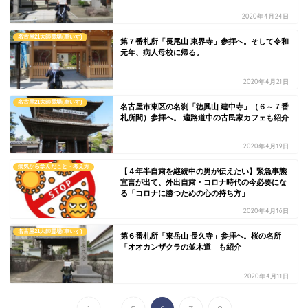
2020年4月24日
名古屋21大師霊場(車いす)
第７番札所「長尾山 東界寺」参拝へ。そして令和
元年、病人母校に帰る。
2020年4月21日
名古屋21大師霊場(車いす)
名古屋市東区の名刹「徳興山 建中寺」（６～７番
札所間）参拝へ。 遍路道中の古民家カフェも紹介
2020年4月19日
病気から学んだこと・考え方
【４年半自粛を継続中の男が伝えたい】緊急事態
宣言が出て、外出自粛・コロナ時代の今必要にな
る「コロナに勝つための心の持ち方」
2020年4月16日
名古屋21大師霊場(車いす)
第６番札所「東岳山 長久寺」参拝へ。桜の名所
「オオカンザクラの並木道」も紹介
2020年4月11日
...