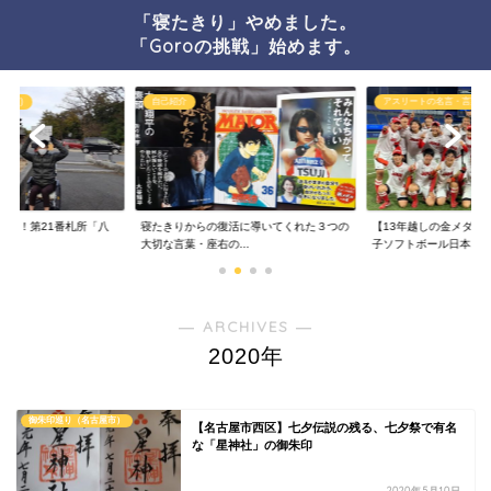
「寝たきり」やめました。
「Goroの挑戦」始めます。
車いす)
自己紹介
アスリートの名言・言葉の
結願！第21番札所「八
寝たきりからの復活に導いてくれた３つの
【13年越しの金メダル
..
大切な言葉・座右の...
子ソフトボール日本...
― ARCHIVES ―
2020年
御朱印巡り（名古屋市）
【名古屋市西区】七夕伝説の残る、七夕祭で有名
な「星神社」の御朱印
2020年5月10日