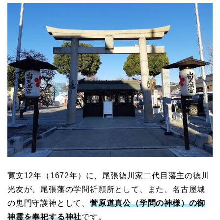
寛文12年（1672年）に、尾張徳川家二代目藩主の徳川
光友が、尾張藩の学問祈願所として、また、名古屋城
の鬼門守護神として、
菅原道真公（学問の神様）の御
神霊を奉祀する神社
です。