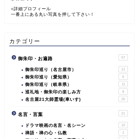
○詳細プロフィール
一番上にある丸い写真を押して下さい！
カテゴリー
57
御朱印・お遍路
御朱印巡り（名古屋市）
12
御朱印巡り（愛知県）
6
御朱印巡り（岐阜県）
11
巡礼地・御朱印の楽しみ方
8
名古屋21大師霊場(車いす)
20
21
名言・言葉
ドラマ映画の名言・名シーン
10
禅語・禅の心・仏教
1