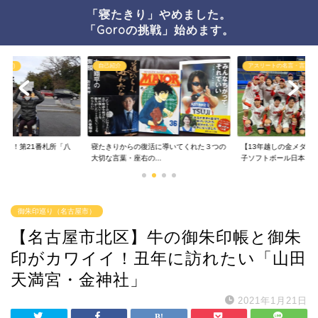
「寝たきり」やめました。
「Goroの挑戦」始めます。
車いす)
自己紹介
アスリートの名言・言葉の
結願！第21番札所「八
寝たきりからの復活に導いてくれた３つの
【13年越しの金メダル
..
大切な言葉・座右の...
子ソフトボール日本...
御朱印巡り（名古屋市）
【名古屋市北区】牛の御朱印帳と御朱
印がカワイイ！丑年に訪れたい「山田
天満宮・金神社」
2021年1月21日