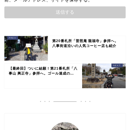
第20番札所「普照庵 龍福寺」参拝へ。
八事街道沿いの人気コーヒー店も紹介
【最終回】ついに結願！第21番札所「八
事山 興正寺」参拝へ。ゴール達成の...