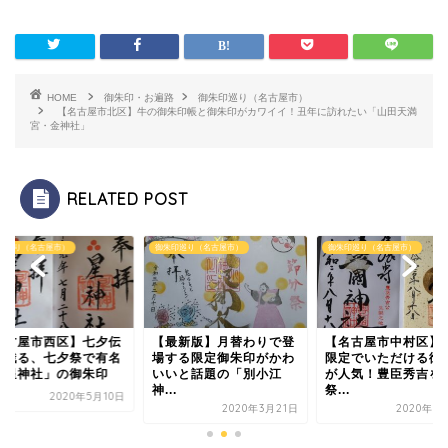
HOME
御朱印・お遍路
御朱印巡り（名古屋市）
【名古屋市北区】牛の御朱印帳と御朱印がカワイイ！丑年に訪れたい「山田天満
宮・金神社」
RELATED POST
印巡り（名古屋市）
御朱印巡り（名古屋市）
御朱印巡り（名古屋市）
名古屋市西区】七夕伝
【最新版】月替わりで登
【名古屋市中村区】
の残る、七夕祭で有名
場する限定御朱印がかわ
限定でいただける御
「星神社」の御朱印
いいと話題の「別小江
が人気！豊臣秀吉を
神...
祭...
2020年5月10日
2020年3月21日
2020年8