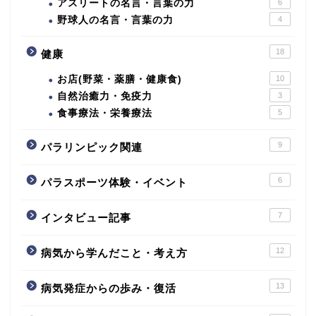
アスリートの名言・言葉の力
6
野球人の名言・言葉の力
4
18
健康
お店(野菜・薬膳・健康食)
10
自然治癒力・免疫力
3
食事療法・栄養療法
5
9
パラリンピック関連
6
パラスポーツ体験・イベント
7
インタビュー記事
12
病気から学んだこと・考え方
13
病気発症からの歩み・復活