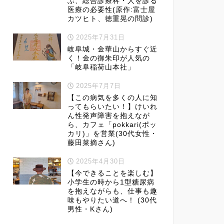
ぶ、総合診療科・人を診る
医療の必要性(原作:富士屋
カツヒト、徳重晃の問診)
2025年7月31日
岐阜城・金華山からすぐ近
く！金の御朱印が人気の
「岐阜稲荷山本社」
2025年7月7日
【この病気を多くの人に知
ってもらいたい！】けいれ
ん性発声障害を抱えなが
ら、カフェ「pokkari(ポッ
カリ)」を営業(30代女性・
藤田菜摘さん)
2025年4月30日
【今できることを楽しむ】
小学生の時から1型糖尿病
を抱えながらも、仕事も趣
味もやりたい道へ！ (30代
男性・Kさん)