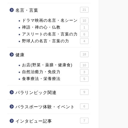
名言・言葉
21
ドラマ映画の名言・名シーン
10
禅語・禅の心・仏教
1
アスリートの名言・言葉の力
6
野球人の名言・言葉の力
4
健康
18
お店(野菜・薬膳・健康食)
10
自然治癒力・免疫力
3
食事療法・栄養療法
5
パラリンピック関連
9
パラスポーツ体験・イベント
6
インタビュー記事
7