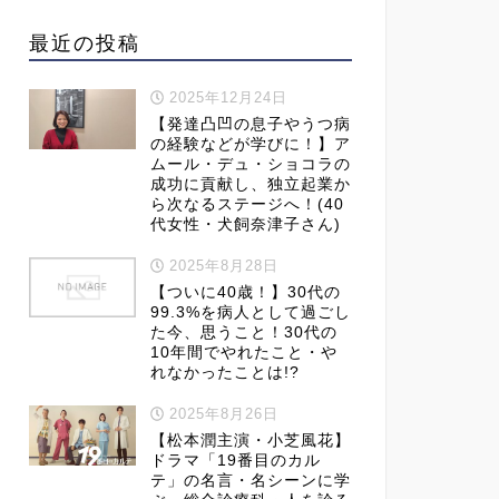
最近の投稿
2025年12月24日
【発達凸凹の息子やうつ病
の経験などが学びに！】ア
ムール・デュ・ショコラの
成功に貢献し、独立起業か
ら次なるステージへ！(40
代女性・犬飼奈津子さん)
2025年8月28日
【ついに40歳！】30代の
99.3%を病人として過ごし
た今、思うこと！30代の
10年間でやれたこと・や
れなかったことは!?
2025年8月26日
【松本潤主演・小芝風花】
ドラマ「19番目のカル
テ」の名言・名シーンに学