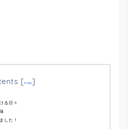
tents
[
]
hide
ける日々
味
ました！