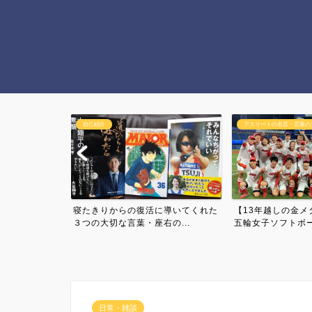
アスリートの名言・言葉の力
日常・雑談
に導いてくれた
【13年越しの金メダル連覇】東京
【病気発症７周年
の...
五輪女子ソフトボール日本...
福留孝介！2558日ぶ
日常・雑談