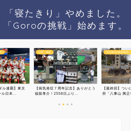
「寝たきり」やめました。
「Goroの挑戦」始めます。
名古屋21大師霊場(車いす)
自己紹介
記念】ありがとう
【最終回】ついに結願！第21番札
寝たきりからの
り...
所「八事山 興正寺」参拝...
３つの大切な言葉