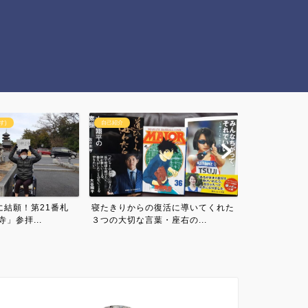
アスリートの名言・言葉の力
日常・雑談
復活に導いてくれた
【13年越しの金メダル連覇】東京
【病気発症７
・座右の...
五輪女子ソフトボール日本...
福留孝介！255