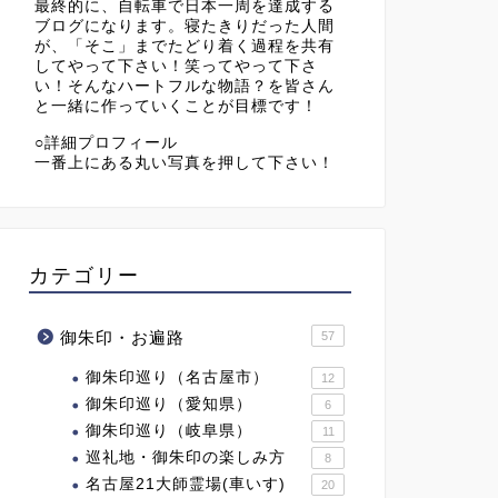
最終的に、自転車で日本一周を達成する
ブログになります。寝たきりだった人間
が、「そこ」までたどり着く過程を共有
してやって下さい！笑ってやって下さ
い！そんなハートフルな物語？を皆さん
と一緒に作っていくことが目標です！
○詳細プロフィール
一番上にある丸い写真を押して下さい！
カテゴリー
御朱印・お遍路
57
御朱印巡り（名古屋市）
12
御朱印巡り（愛知県）
6
御朱印巡り（岐阜県）
11
巡礼地・御朱印の楽しみ方
8
名古屋21大師霊場(車いす)
20