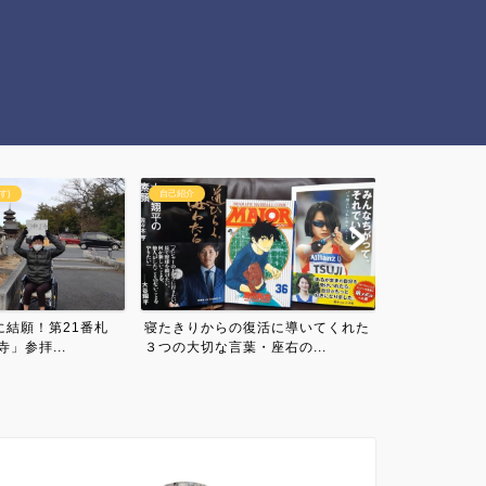
アスリートの名言・言葉の力
日常・雑談
復活に導いてくれた
【13年越しの金メダル連覇】東京
【病気発症７
・座右の...
五輪女子ソフトボール日本...
福留孝介！255