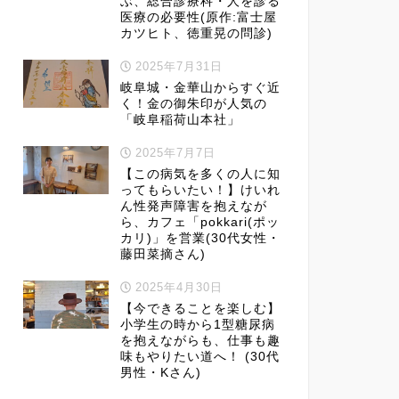
ぶ、総合診療科・人を診る
医療の必要性(原作:富士屋
カツヒト、徳重晃の問診)
2025年7月31日
岐阜城・金華山からすぐ近
く！金の御朱印が人気の
「岐阜稲荷山本社」
2025年7月7日
【この病気を多くの人に知
ってもらいたい！】けいれ
ん性発声障害を抱えなが
ら、カフェ「pokkari(ポッ
カリ)」を営業(30代女性・
藤田菜摘さん)
2025年4月30日
【今できることを楽しむ】
小学生の時から1型糖尿病
を抱えながらも、仕事も趣
味もやりたい道へ！ (30代
男性・Kさん)