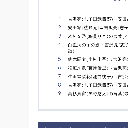
吉沢亮(志子田武四郎)→安田
安田顕(植野元)→吉沢亮(志子
木村文乃(綿貫りさ)の言葉(４
白血病の子の親・吉沢亮(志子
話)
柊木陽太(小松圭吾)→吉沢亮(
稲垣来泉(藤原優里)→吉沢亮(
生田絵梨花(涌井桃子)→吉沢亮
吉沢亮(志子田武四郎)→安田
高杉真宙(矢野悠太)の言葉(最