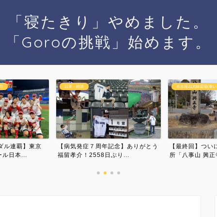
「寝たきり」やめました。
「Goroの挑戦」始めます。
名古屋21大師霊場(車いす)
自己紹介
記念】ありがとう
【最終回】ついに結願！第21番札
寝たきりからの
り...
所「八事山 興正寺」参拝...
３つの大切な言葉