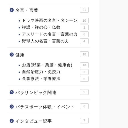
名言・言葉
21
ドラマ映画の名言・名シーン
10
禅語・禅の心・仏教
1
アスリートの名言・言葉の力
6
野球人の名言・言葉の力
4
健康
18
お店(野菜・薬膳・健康食)
10
自然治癒力・免疫力
3
食事療法・栄養療法
5
パラリンピック関連
9
パラスポーツ体験・イベント
6
インタビュー記事
7