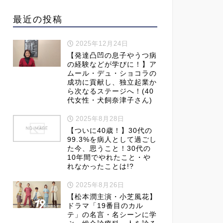
最近の投稿
2025年12月24日
【発達凸凹の息子やうつ病
の経験などが学びに！】ア
ムール・デュ・ショコラの
成功に貢献し、独立起業か
ら次なるステージへ！(40
代女性・犬飼奈津子さん)
2025年8月28日
【ついに40歳！】30代の
99.3%を病人として過ごし
た今、思うこと！30代の
10年間でやれたこと・や
れなかったことは!?
2025年8月26日
【松本潤主演・小芝風花】
ドラマ「19番目のカル
テ」の名言・名シーンに学