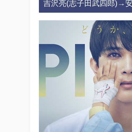
吉沢亮(志子田武四郎)→安