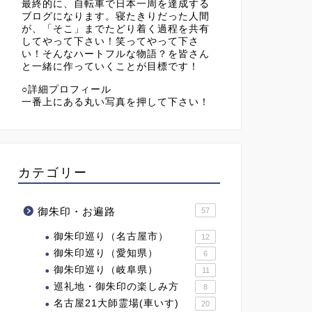
最終的に、自転車で日本一周を達成する
ブログになります。寝たきりだった人間
が、「そこ」までたどり着く過程を共有
してやって下さい！笑ってやって下さ
い！そんなハートフルな物語？を皆さん
と一緒に作っていくことが目標です！
○詳細プロフィール
一番上にある丸い写真を押して下さい！
カテゴリー
御朱印・お遍路
57
御朱印巡り（名古屋市）
12
御朱印巡り（愛知県）
6
御朱印巡り（岐阜県）
11
巡礼地・御朱印の楽しみ方
8
名古屋21大師霊場(車いす)
20