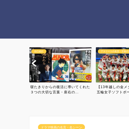
アスリートの名言・言葉の力
日常・雑談
に導いてくれた
【13年越しの金メダル連覇】東京
【病気発症７周年
の...
五輪女子ソフトボール日本...
福留孝介！2558日ぶ
ドラマ映画の名言・名シーン