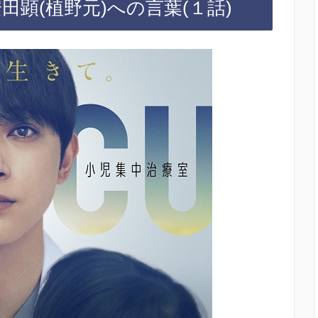
田顕(植野元)への言葉(１話)